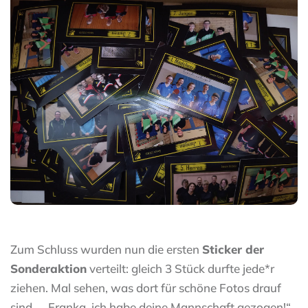
Zum Schluss wurden nun die ersten
Sticker der
Sonderaktion
verteilt: gleich 3 Stück durfte jede*r
ziehen. Mal sehen, was dort für schöne Fotos drauf
sind… „Franka, ich habe deine Mannschaft gezogen!“,